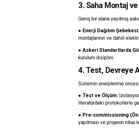
3. Saha Montaj ve 
Geniş bir alana yayılmış aske
●
Enerji Dağıtım Şebekesi
montajlarının ve dahili elekt
●
Askeri Standartlarda Gü
kurulum disiplini.
4. Test, Devreye 
Sistemin enerjilenme öncesi
●
Test ve Ölçüm:
İzolasyon 
literatürdeki protokollerle g
●
Pre-commissioning (Ön
yapılması ve projenin nihai 