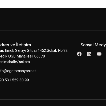
dres ve İletişim
Sosyal Medy
as Emek Sanayi Sitesi 1452.Sokak No:82
vedik OSB Mahallesi, 06378
enimahalle/Ankara
nfo@egotomasyon.net
90 531 529 30 99