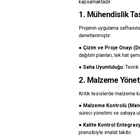
kapsamaktadır.
1. Mühendislik Ta
Projenin uygulama safhasına
denetlenmiştir:
●
Çizim ve Proje Onayı (D
dağıtım planları, tek hat şe
●
Saha Uyumluluğu:
Teorik 
2. Malzeme Yöneti
Kritik tesislerde malzeme ka
●
Malzeme Kontrolü (Mater
süreci yönetimi ve sahaya u
●
Kalite Kontrol Entegras
prensibiyle imalat takibi.