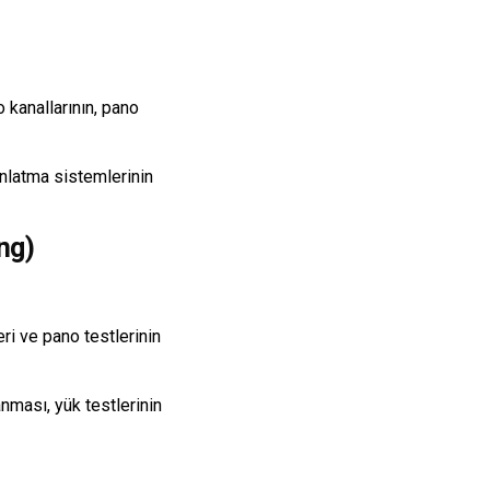
 kanallarının, pano
nlatma sistemlerinin
ng)
eri ve pano testlerinin
ması, yük testlerinin