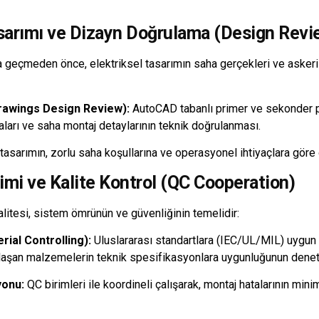
sarımı ve Dizayn Doğrulama (Design Revi
 geçmeden önce, elektriksel tasarımın saha gerçekleri ve askeri
rawings Design Review):
AutoCAD tabanlı primer ve sekonder pr
maları ve saha montaj detaylarının teknik doğrulanması.
tasarımın, zorlu saha koşullarına ve operasyonel ihtiyaçlara göre
mi ve Kalite Kontrol (QC Cooperation)
litesi, sistem ömrünün ve güvenliğinin temelidir:
ial Controlling):
Uluslararası standartlara (IEC/UL/MIL) uygun
laşan malzemelerin teknik spesifikasyonlara uygunluğunun denet
yonu:
QC birimleri ile koordineli çalışarak, montaj hatalarının mini