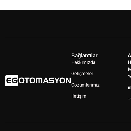
Bağlantılar
A
Hakkımızda
H
İ
Gelişmeler
Y
Çözümlerimiz
i
İletişim
+